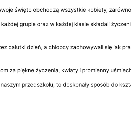
e święto obchodzą wszystkie kobiety, zarówno te
j grupie oraz w każdej klasie składali życzenia
alutki dzień, a chłopcy zachowywali się jak prawd
m za piękne życzenia, kwiaty i promienny uśmiec
aszym przedszkolu, to doskonały sposób do kszt