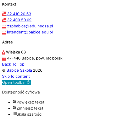
Kontakt
32 410 20 63
32 400 50 09
zspbabice@edu.nedza.pl
intendent@babice.edu.pl
Adres
Wiejska 68
47-440 Babice, pow. raciborski
Back To Top
©
Babice Szkoła
2026
Skip to content
Open toolbar
Dostępność cyfrowa
Powiększ tekst
Zmniejsz tekst
Skala szarości