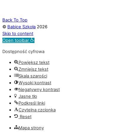
Back To Top
©
Babice Szkoła
2026
Skip to content
Open toolbar
Dostępność cyfrowa
Powiększ tekst
Zmniejsz tekst
Skala szarości
Wysoki kontrast
Negatywny kontrast
Jasne tło
Podkreśl linki
Czytelna czcionka
Reset
Mapa strony